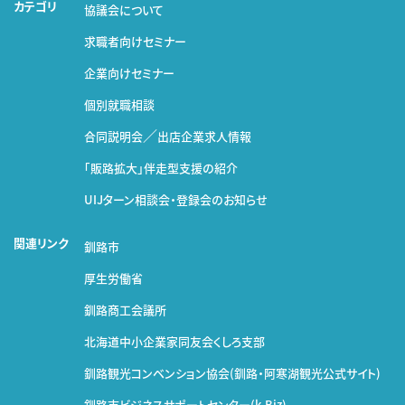
カテゴリ
協議会について
求職者向けセミナー
企業向けセミナー
個別就職相談
／
合同説明会
出店企業求人情報
｢販路拡大｣伴走型支援の紹介
UIJターン相談会・登録会のお知らせ
関連リンク
釧路市
厚生労働省
釧路商工会議所
北海道中小企業家同友会くしろ支部
釧路観光コンベンション協会
(釧路・阿寒湖観光公式サイト)
釧路市ビジネスサポートセンター(k-Biz)