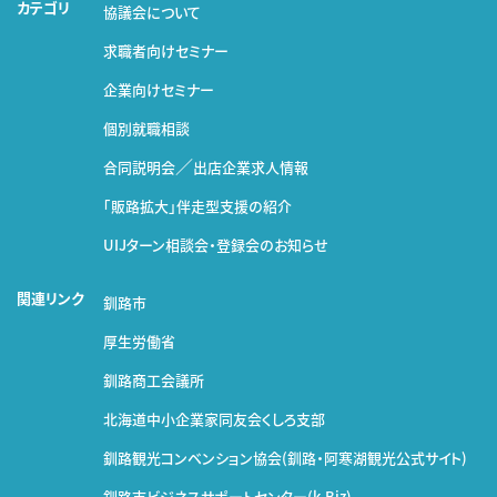
カテゴリ
協議会について
求職者向けセミナー
企業向けセミナー
個別就職相談
／
合同説明会
出店企業求人情報
｢販路拡大｣伴走型支援の紹介
UIJターン相談会・登録会のお知らせ
関連リンク
釧路市
厚生労働省
釧路商工会議所
北海道中小企業家同友会くしろ支部
釧路観光コンベンション協会
(釧路・阿寒湖観光公式サイト)
釧路市ビジネスサポートセンター(k-Biz)